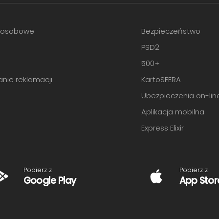
 osobowe
Bezpieczeństwo
PSD2
O
500+
anie reklamacji
KartoSFERA
Ubezpieczenia on-lin
Aplikacja mobilna
Express Elixir
Pobierz z
Pobierz z
Google Play
App Stor