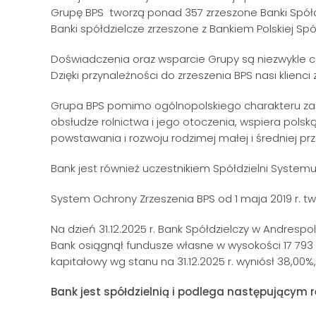
Grupę BPS tworzą ponad 357 zrzeszone Banki Spółd
Banki spółdzielcze zrzeszone z Bankiem Polskiej S
Doświadczenia oraz wsparcie Grupy są niezwykle ce
Dzięki przynależności do zrzeszenia BPS nasi klienc
Grupa BPS pomimo ogólnopolskiego charakteru za j
obsłudze rolnictwa i jego otoczenia, wspiera pols
powstawania i rozwoju rodzimej małej i średniej prz
Bank jest również uczestnikiem Spółdzielni System
System Ochrony Zrzeszenia BPS od 1 maja 2019 r. two
Na dzień 31.12.2025 r. Bank Spółdzielczy w Andrespo
Bank osiągnął fundusze własne w wysokości 17 793 
kapitałowy wg stanu na 31.12.2025 r. wyniósł 38,0
Bank jest spółdzielnią i podlega następującym