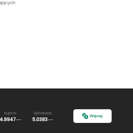
zających
Kupno:
Sprzedaż:
Więcej
4.9947
5.0383