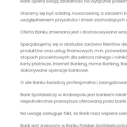
Bank opiera swoją działalność na wyłącznie polskim
Staramy się być solidną, nowoczesną, a zarazem be
uwzględnieniem przyszłości i zmian zachodzących 
Oferta Banku zmieniana jest i dostosowywana wraz
Specjalizujemy się w obsłudze zarówno klientów de
produktów oraz usług finansowych, m.in. prowadze
stopach procentowych dla sektora rolnego i rolni
karty płatnicze, Internet Banking, Home Banking, B
dokonywane operacje bankowe.
O sile Banku świadczy profesjonalna i zaangażowan
Bank Spółdzielczy w Andrespolu jest bankiem loka
niejednokrotnie przewyższa oferowaną przez banki
Na uwagę zasługuje fakt, że Bank nasz wspiera szer
Bank jest zrzeszony w Banku Polskiej Spółdzielczośc