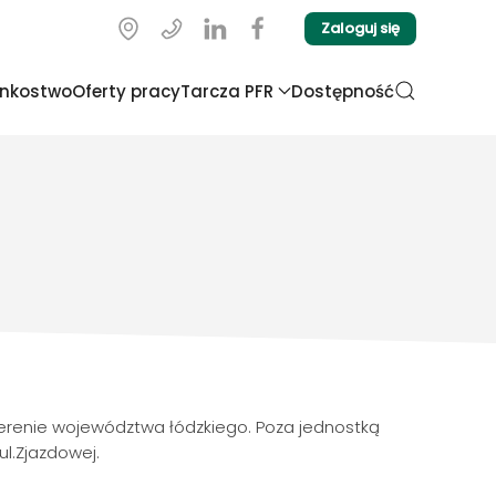
Zaloguj się
onkostwo
Oferty pracy
Tarcza PFR
Dostępność
terenie województwa łódzkiego. Poza jednostką
ul.Zjazdowej.