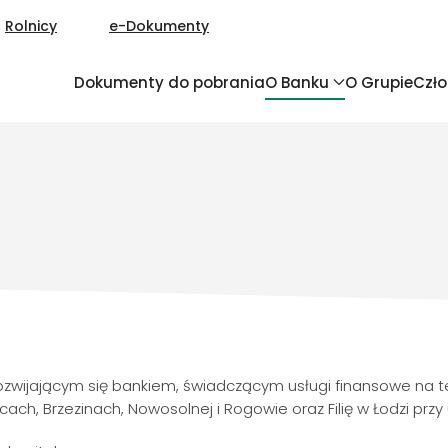
Rolnicy
e-Dokumenty
Dokumenty do pobrania
O Banku
O Grupie
Czł
rozwijającym się bankiem, świadczącym usługi finansowe na 
h, Brzezinach, Nowosolnej i Rogowie oraz Filię w Łodzi przy 