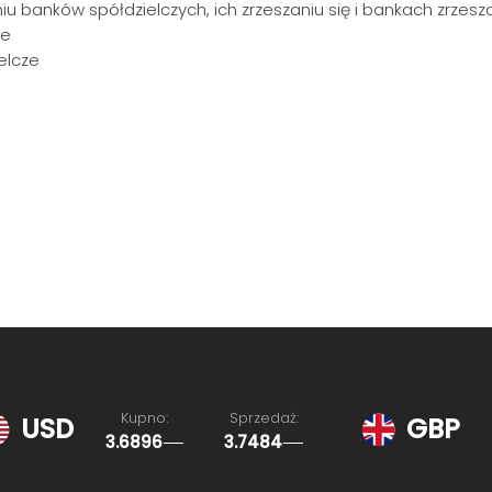
niu banków spółdzielczych, ich zrzeszaniu się i bankach zrzes
we
elcze
Kupno:
Sprzedaż:
USD
GBP
3.6896
3.7484