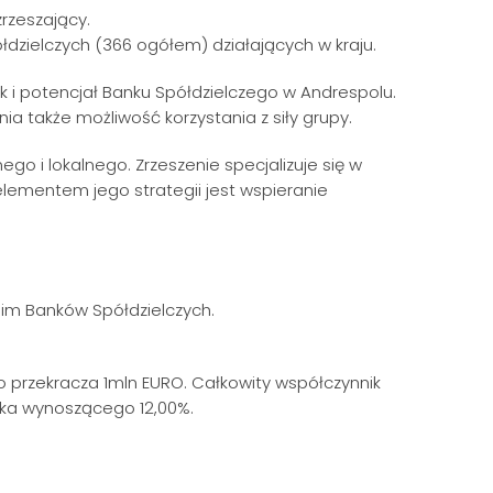
rzeszający.
łdzielczych (366 ogółem) działających w kraju.
k i potencjał Banku Spółdzielczego w Andrespolu.
nia także możliwość korzystania z siły grupy.
 i lokalnego. Zrzeszenie specjalizuje się w
elementem jego strategii jest wspieranie
 nim Banków Spółdzielczych.
o przekracza 1mln EURO. Całkowity współczynnik
nika wynoszącego 12,00%.