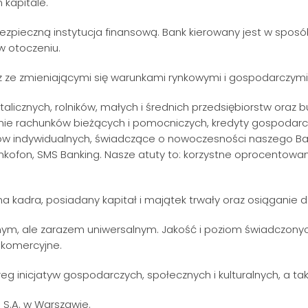
 kapitale.
zpieczną instytucja finansową. Bank kierowany jest w sposób
w otoczeniu.
 ze zmieniającymi się warunkami rynkowymi i gospodarczymi,
talicznych, rolników, małych i średnich przedsiębiorstw ora
nie rachunków bieżących i pomocniczych, kredyty gospodarcz
ków indywidualnych, świadczące o nowoczesności naszego Ban
ankofon, SMS Banking. Nasze atuty to: korzystne oprocentowani
a kadra, posiadany kapitał i majątek trwały oraz osiąganie
lnym, ale zarazem uniwersalnym. Jakość i poziom świadczony
 komercyjne.
eg inicjatyw gospodarczych, społecznych i kulturalnych, a t
i S.A. w Warszawie.