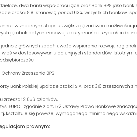
zielcze, dwa banki współpracujące oraz Bank BPS jako bank z
półdzielczości S.A. stanowią ponad 63% wszystkich banków spó
nne i w znacznym stopniu zwiększają zarówno możliwości, ja
i zyskują obok dotychczasowej elastyczności i szybkości działa
edno z głównych zadań uważa wspieranie rozwoju regionalnego
ką wieś w dostosowywaniu do unijnych standardów. Istotnym 
edsiębiorczości.
u Ochrony Zrzeszenia BPS.
rzy Bank Polskiej Spółdzielczości S.A. oraz 316 zrzeszonych z
lu zrzeszał 2 056 członków.
tys. EURO i zgodnie z art. 172 Ustawy Prawo Bankowe znacząc
0%, tj. kształtuje się powyżej wymaganego minimalnego wskaź
 regulacjom prawnym: