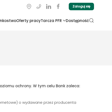
Zaloguj się
onkostwo
Oferty pracy
Tarcza PFR
Dostępność
ziomu ochrony. W tym celu Bank zaleca:
internetowe) o wydawane przez producenta