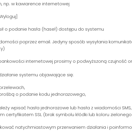
, np. w kawiarence internetowej
Wyloguj]
osił o podanie hasła (haseł) dostępu do systemu
iadomości poprzez email. Jedyny sposób wysyłania komunika
ty)
 bankowości internetowej prosimy o podwyższoną czujność o
ziałanie systemu objawiające się:
przelewach,
 prośbą o podanie kodu jednorazowego,
ależy wpisać hasła jednorazowe lub hasła z wiadomości SMS,
certyfikatem SSL (brak symbolu kłódki lub koloru zielonego
utkować natychmiastowym przerwaniem działania i poinform