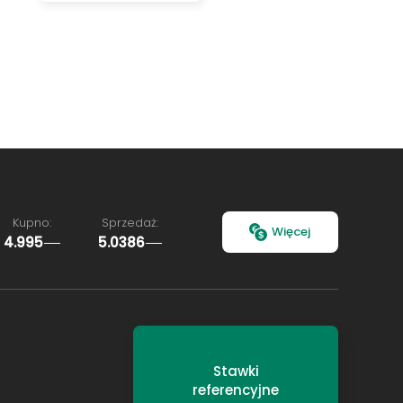
Kupno:
Sprzedaż:
Więcej
4.995
5.0386
Stawki
referencyjne