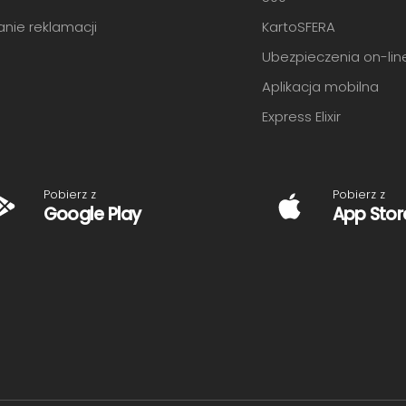
anie reklamacji
KartoSFERA
Ubezpieczenia on-lin
Aplikacja mobilna
Express Elixir
Pobierz z
Pobierz z
Google Play
App Stor