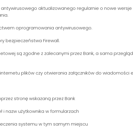
ntywirusowego aktualizowanego regularnie o nowe wersje 
nia.
ictwem oprogramowania antywirusowego.
ry bezpieczeństwa Firewall.
netowej są zgodne z zalecanymi przez Bank, a sama przegląd
nternetu plików czy otwierania załączników do wiadomości e
oprzez stronę wskazaną przez Bank
ł i nazw użytkownika w formularzach
zpieczenia systemu w tym samym miejscu