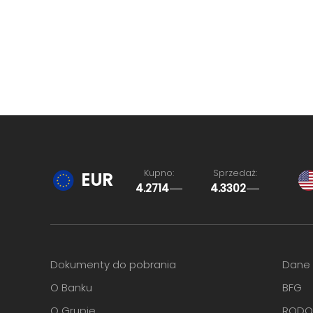
Kupno:
Sprzedaż:
EUR
4.2714
4.3302
Ostatnia aktualizacja: 05.08.2026, 15:58
Dokumenty do pobrania
Dane
O Banku
BFG
O Grupie
ROD