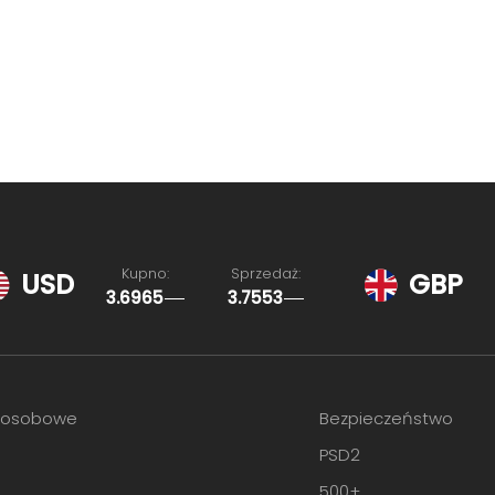
Kupno:
Sprzedaż:
USD
GBP
3.6965
3.7553
 osobowe
Bezpieczeństwo
PSD2
O
500+