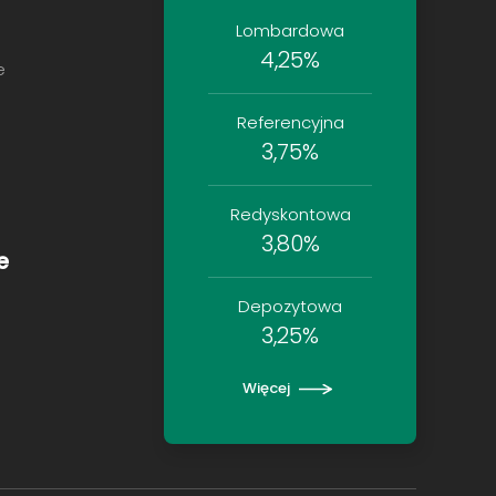
Lombardowa
4,25%
e
Referencyjna
3,75%
Redyskontowa
3,80%
e
Depozytowa
3,25%
Więcej