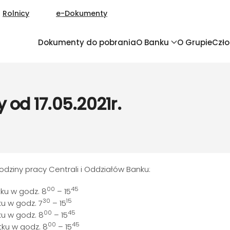
Rolnicy
e-Dokumenty
Dokumenty do pobrania
O Banku
O Grupie
Czł
 od 17.05.2021r.
godziny pracy Centrali i Oddziałów Banku:
00
45
u w godz. 8
– 15
30
15
 w godz. 7
– 15
00
45
 w godz. 8
– 15
00
45
ku w godz. 8
– 15