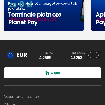
Przyjmuj płatności bezgotówkowo tak
jak lubisz!
Terminale płatnicze
Apl
Planet Pay
Pa
Kupno:
Sprzedaż:
EUR
4.2665
4.3253
Ostatnia aktualizacja: 07.08.2026, 15:42
Więcej
Dokumenty do pobrania
O Banku